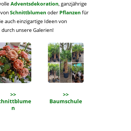
volle
Adventsdekoration
, ganzjährige
m von
Schnittblumen
oder
Pflanzen
für
e auch einzigartige Ideen von
 durch unsere Galerien!
>>
>>
chnittblume
Baumschule
n